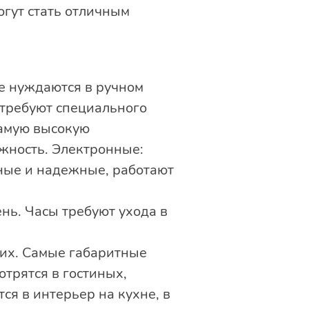
огут стать отличным
е нуждаются в ручном
 требуют специального
самую высокую
жность. Электронные:
чные и надежные, работают
ень. Часы требуют ухода в
ких. Самые габаритные
трятся в гостиных,
ся в интерьер на кухне, в