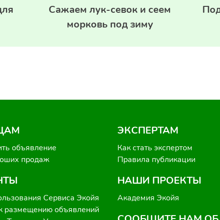
для
Сажаем лук-севок и сеем
Под
морковь под зиму
ЦАМ
ЭКСПЕРТАМ
ить объявление
Как стать экспертом
роших продаж
Правила публикации
НТЫ
НАШИ ПРОЕКТЫ
ользования Сервиса Экойя
Академия Экойя
к размещению объявлений
СООБЩИТЕ НАМ ОБ