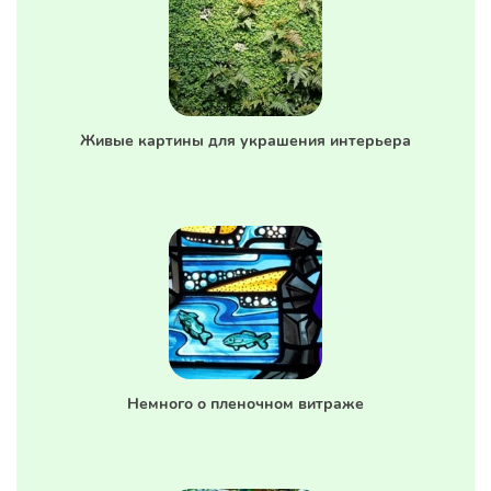
Живые картины для украшения интерьера
Немного о пленочном витраже