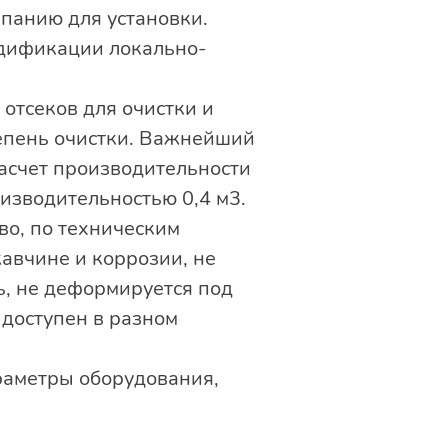
панию для установки.
одификации локально-
 отсеков для очистки и
тепень очистки. Важнейший
асчет производительности
оизводительностью 0,4 м3.
во, по техническим
жавчине и коррозии, не
, не деформируется под
доступен в разном
раметры оборудования,