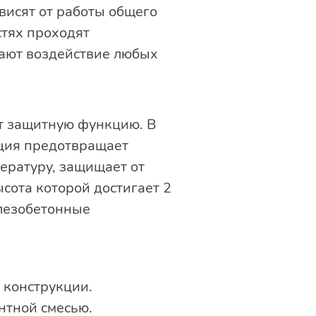
висят от работы общего
стях проходят
вают воздействие любых
ет защитную функцию. В
ция предотвращает
ературу, защищает от
ысота которой достигает 2
елезобетонные
 конструкции.
нтной смесью.