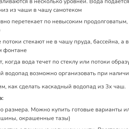
вливаются в несколько уровней. Вода подается
вниз из чаши в чашу самотеком
авно перетекает по невысоким продолговатым,
е
 потоки стекают не в чашу пруда, бассейна, а 
м фонтане
, когда вода течет по стеклу или потоки образу
кой водопад возможно организовать при налич
им, как сделать каскадный водопад из 3х чаш.
а:
о размера. Можно купить готовые варианты и
вшины, окрашенные тазы)