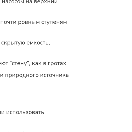
 насосом на верхний
 почти ровным ступеням
в скрытую емкость,
ют “стену”, как в гротах
ии природного источника
ли использовать