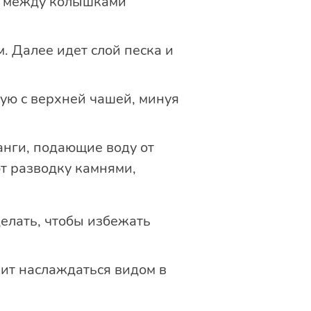
е между колышками
м. Далее идет слой песка и
ую с верхней чашей, минуя
анги, подающие воду от
т разводку камнями,
елать, чтобы избежать
лит наслаждаться видом в