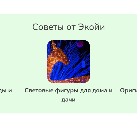
Советы от Экойи
ды и
Световые фигуры для дома и
Ориг
дачи