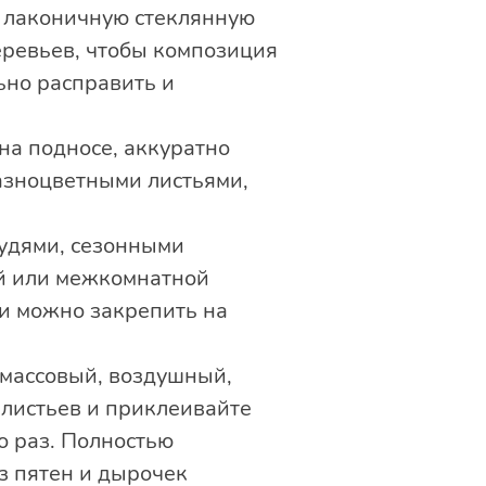
в лаконичную стеклянную
еревьев, чтобы композиция
ьно расправить и
на подносе, аккуратно
азноцветными листьями,
елудями, сезонными
ой или межкомнатной
ми можно закрепить на
массовый, воздушный,
 листьев и приклеивайте
о раз. Полностью
з пятен и дырочек