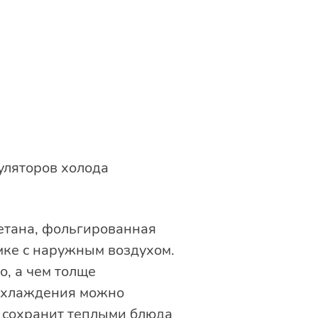
уляторов холода
етана, фольгированная
мке с наружным воздухом.
, а чем толще
 охлаждения можно
е сохранит теплыми блюда