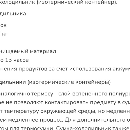
холодильник (изотермический контейнер).
дильника
ков
 кг
очищаемый материал
о 13 часов
нения продуктов за счет использования аккум
дильники
(изотермические контейнеры)
налогично термосу - слой вспененного полиур
ре не позволяют контактировать предмету в су
т температуру окружающей среды, но медленно
тем медленнее процесс. Для дополнительного
том для термосумки. Сумка-холодильник такж