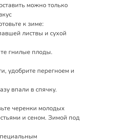
оставить можно только
вкус
товьте к зиме:
павшей листвы и сухой
ите гнилые плоды.
ти, удобрите перегноем и
азу впали в спячку.
овьте черенки молодых
истьями и сеном. Зимой под
 специальным