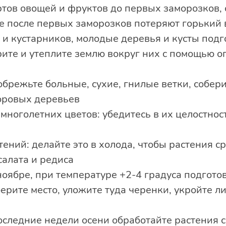
ртов овощей и фруктов до первых заморозков, 
е после первых заморозков потеряют горький 
и кустарников, молодые деревья и кусты подго
ите и утеплите землю вокруг них с помощью о
обрежьте больные, сухие, гнилые ветки, собер
оровых деревьев
многолетних цветов: убедитесь в их целостнос
ений: делайте это в холода, чтобы растения ср
салата и редиса
ноябре, при температуре +2-4 градуса подгот
ерите место, уложите туда черенки, укройте л
оследние недели осени обработайте растения