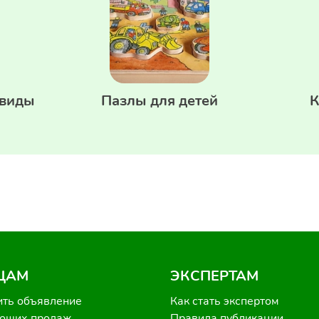
 виды
Пазлы для детей
К
ЦАМ
ЭКСПЕРТАМ
ить объявление
Как стать экспертом
роших продаж
Правила публикации