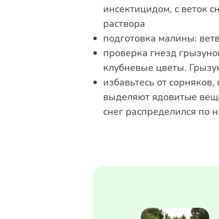
инсектицидом, с веток 
раствора
подготовка малины: вет
проверка гнезд грызунов
клубневые цветы. Грызун
избавьтесь от сорняков, 
выделяют ядовитые веще
снег распределился по н