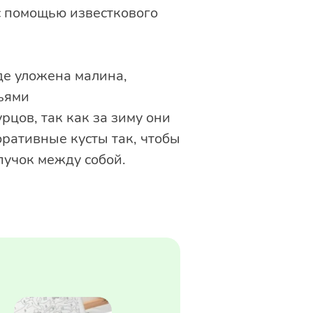
с помощью известкового
де уложена малина,
тьями
рцов, так как за зиму они
ративные кусты так, чтобы
пучок между собой.