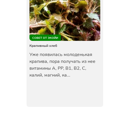
СОВЕТ ОТ ЭКОЙИ
Крапивный хлеб
Уже появилась молоденькая
крапива, пора получать из нее
витамины А, РР, В1, В2, С,
калий, магний, ка...