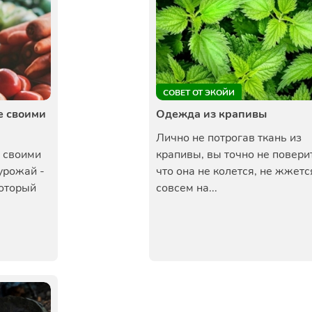
СОВЕТ ОТ ЭКОЙИ
е своими
Одежда из крапивы
Лично не потрогав ткань из
е своими
крапивы, вы точно не повери
урожай -
что она не колется, не жжется
который
совсем на...