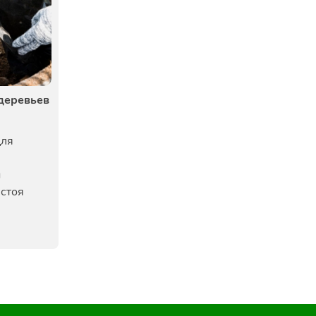
деревьев
для
н
астоя