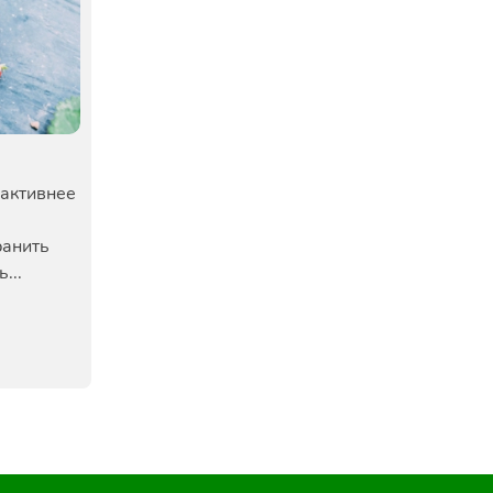
 активнее
ранить
...