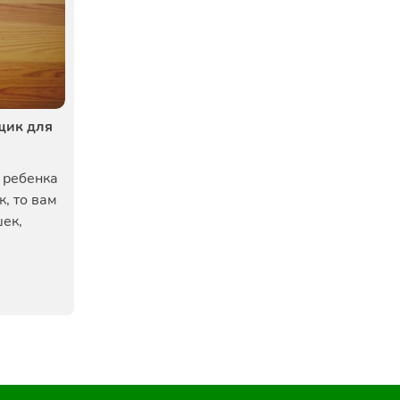
щик для
 ребенка
, то вам
ек,