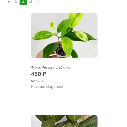
«
1
2
3
»
Фикус Ретуза мутабилис
450 ₽
Марина
Россия, Воронеж