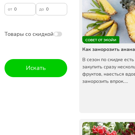
от
до
Товары со скидкой
СОВЕТ ОТ ЭКОЙИ
Как заморозить анана
В сезон по скидке ест
закупить сразу нескол
Искать
фруктов, наесться вдо
заморозить впрок....