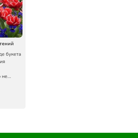
стений
де букета
ия
не...