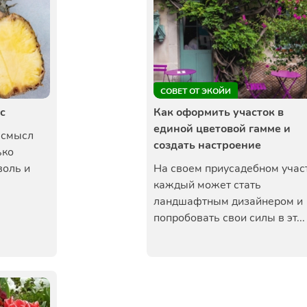
СОВЕТ ОТ ЭКОЙИ
с
Как оформить участок в
единой цветовой гамме и
ь смысл
создать настроение
ько
воль и
На своем приусадебном учас
каждый может стать
ландшафтным дизайнером и
попробовать свои силы в эт...