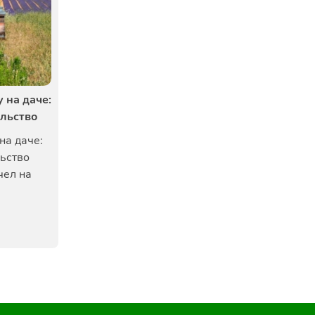
 на даче:
ельство
на даче:
льство
чел на