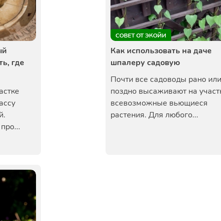
СОВЕТ ОТ ЭКОЙИ
ый
Как использовать на даче
ь, где
шпалеру садовую
Почти все садоводы рано ил
астке
поздно высаживают на участ
ассу
всевозможные вьющиеся
й.
растения. Для любого...
про...