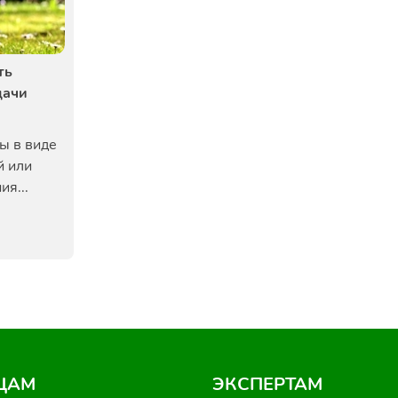
ть
дачи
ы в виде
й или
я...
ЦАМ
ЭКСПЕРТАМ