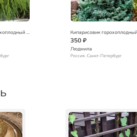
Кипарисовик горохоплодный Filifera Nana
350 ₽
Людмила
рбург
Россия, Санкт-Петербург
ть