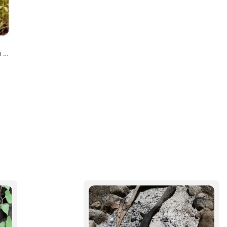
Кипарисовик горохоплодный Бэби Блю