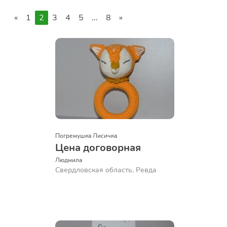
«
1
2
3
4
5
...
8
»
Погремушка Лисичка
Цена договорная
Людмила
Свердловская область, Ревда