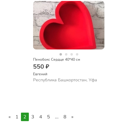
Пенобокс Сердце 40*40 см
550 ₽
Евгений
Республика Башкортостан, Уфа
«
1
2
3
4
5
...
8
»