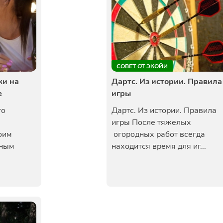
СОВЕТ ОТ ЭКОЙИ
ки на
Дартс. Из истории. Правила
е
игры
го
Дартс. Из истории. Правила
игры После тяжелых
оим
огородных работ всегда
чным
находится время для иг...