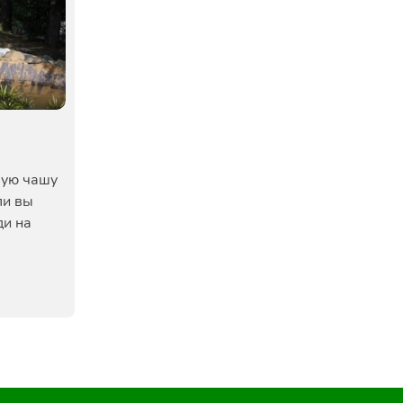
я
вую чашу
ли вы
ди на