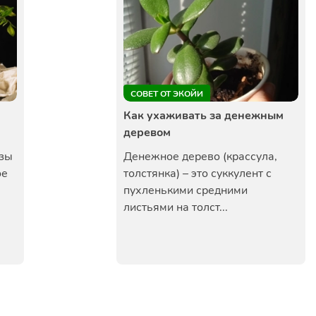
СОВЕТ ОТ ЭКОЙИ
Как ухаживать за денежным
деревом
азы
Денежное дерево (крассула,
ое
толстянка) – это суккулент с
пухленькими средними
листьями на толст...