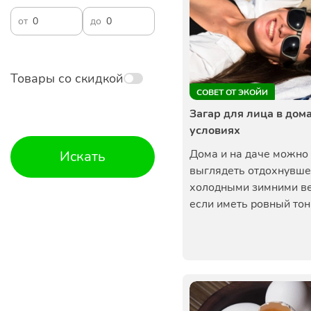
от
до
Товары со скидкой
СОВЕТ ОТ ЭКОЙИ
Загар для лица в до
условиях
Дома и на даче можно
Искать
выглядеть отдохнувш
холодными зимними в
если иметь ровный тон 