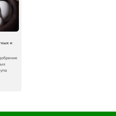
тных и
удобрение
вых
лупа