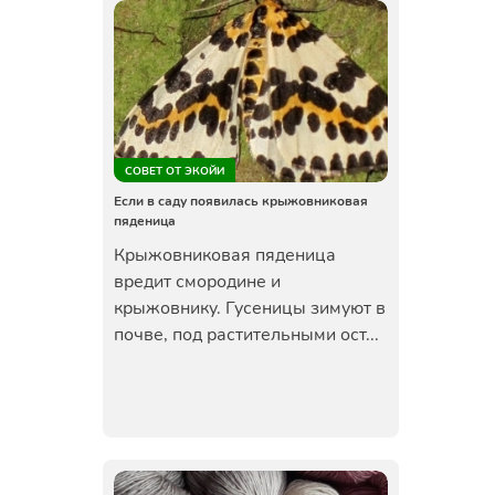
СОВЕТ ОТ ЭКОЙИ
Если в саду появилась крыжовниковая
пяденица
Крыжовниковая пяденица
вредит смородине и
крыжовнику. Гусеницы зимуют в
почве, под растительными ост...