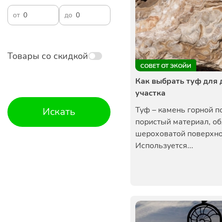
от
до
Товары со скидкой
СОВЕТ ОТ ЭКОЙИ
Как выбрать туф для 
участка
Туф – камень горной п
Искать
пористый материал, о
шероховатой поверхно
Используется...