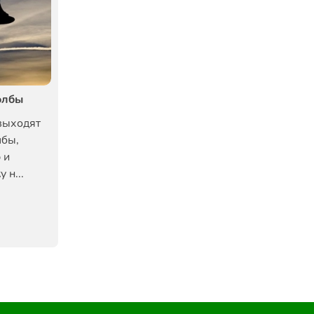
олбы
выходят
лбы,
 и
 н...