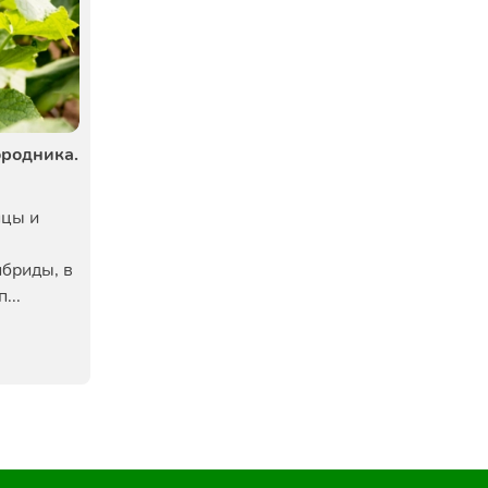
ородника.
ицы и
ибриды, в
...