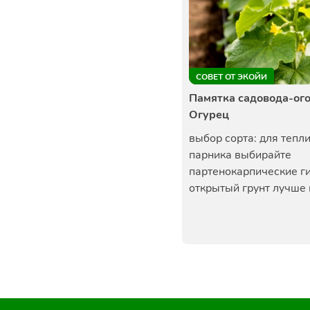
СОВЕТ ОТ ЭКОЙИ
Памятка садовода-ог
Огурец
выбор сорта: для тепл
парника выбирайте
партенокарпические г
открытый грунт лучше п