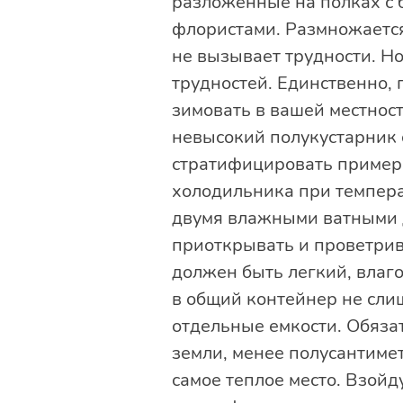
разложенные на полках с 
флористами. Размножается
не вызывает трудности. Н
трудностей. Единственно, 
зимовать в вашей местност
невысокий полукустарник 
стратифицировать примерн
холодильника при темпера
двумя влажными ватными д
приоткрывать и проветрив
должен быть легкий, влаг
в общий контейнер не слиш
отдельные емкости. Обяза
земли, менее полусантимет
самое теплое место. Взойд