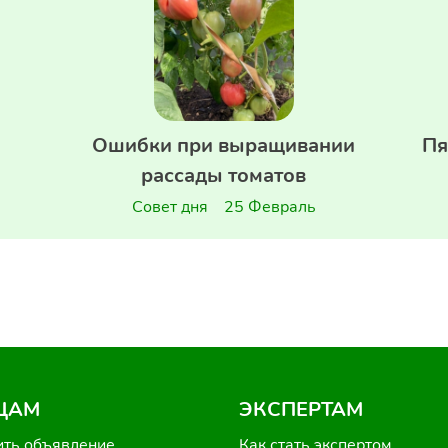
Ошибки при выращивании
Пя
рассады томатов
Совет дня
25 Февраль
ЦАМ
ЭКСПЕРТАМ
ить объявление
Как стать экспертом