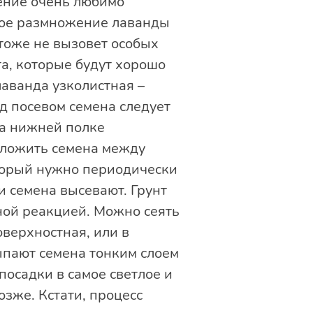
ение очень любимо
ное размножение лаванды
тоже не вызовет особых
та, которые будут хорошо
лаванда узколистная –
д посевом семена следует
на нижней полке
оложить семена между
торый нужно периодически
 семена высевают. Грунт
ной реакцией. Можно сеять
оверхностная, или в
ыпают семена тонким слоем
посадки в самое светлое и
озже. Кстати, процесс