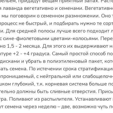
бельем, придадут вещам приятный запах. Раст
 лаванда вегетативно и семенами. Вегетатив
о мы поговорим о семенном размножении. Оно 
процесс не быстрый, и подбирать нужно те сор
и. Для средней полосы лучше всего подходит 
с сине-фиолетовыми цветами-колосьями. Пере
о 1,5 - 2 месяца. Для этого их выдерживают 
туре +2 - +4 градуса. Самый простой способ п
исками и убрать в полиэтиленовый пакет, ко
ать семена. По истечении срока стратификации
опроницаемый, с нейтральной или слабощелоч
ком глубокий, т.к. корневая система больше п
тельно должны быть сливные отверстия. Прис
ра. Поливают из распылителя. Устанавливают 
ут семена через неделю – две, возможно чуть п