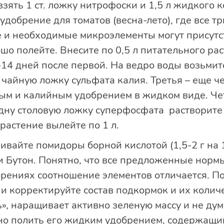
зять 1 ст. ложку нитрофоски и 1,5 л жидкого 
добрение для томатов (весна-лето), где все т
 и необходимые микроэлементы могут присутс
о полейте. Внесите по 0,5 л питательного рас
14 дней после первой. На ведро воды возьмите
 чайную ложку сульфата калия. Третья – еще ч
м и калийным удобрением в жидком виде. Че
ну столовую ложку суперфосфата растворите в 
растение вылейте по 1 л.
вайте помидоры борной кислотой (1,5-2 г на 
ли Бутон. Понятно, что все предложенные нор
рениях соотношение элементов отличается. По
и корректируйте состав подкормок и их количе
», наращивает активно зеленую массу и не дум
жно полить его жидким удобрением, содержащи