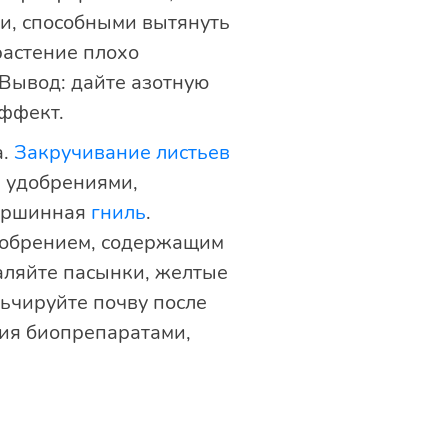
и, способными вытянуть
растение плохо
 Вывод: дайте азотную
эффект.
а.
Закручивание листьев
и удобрениями,
вершинная
гниль
.
добрением, содержащим
аляйте пасынки, желтые
льчируйте почву после
ния биопрепаратами,