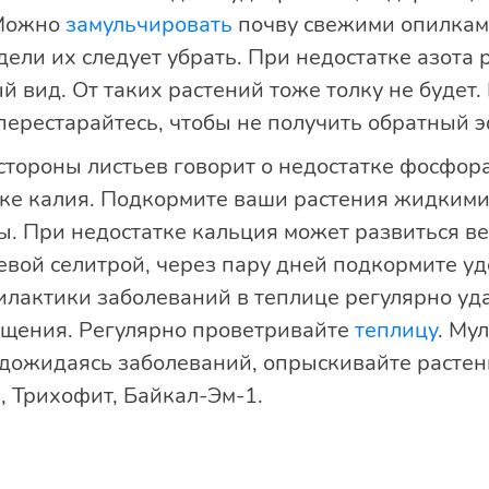
 Можно
замульчировать
почву свежими опилкам
дели их следует убрать. При недостатке азота 
й вид. От таких растений тоже толку не будет.
перестарайтесь, чтобы не получить обратный 
тороны листьев говорит о недостатке фосфор
тке калия. Подкормите ваши растения жидким
ы. При недостатке кальция может развиться 
вой селитрой, через пару дней подкормите у
илактики заболеваний в теплице регулярно уд
гущения. Регулярно проветривайте
теплицу
. Му
 дожидаясь заболеваний, опрыскивайте расте
, Трихофит, Байкал-Эм-1.