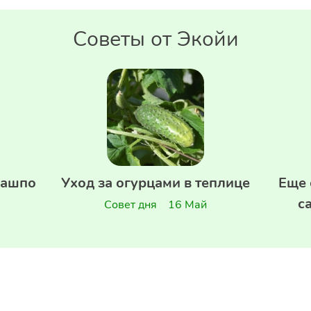
Советы от Экойи
кашпо
Уход за огурцами в теплице
Еще 
с
Совет дня
16 Май