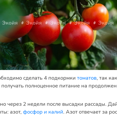
еобходимо сделать 4 подкормки
томатов
, так ка
 получать полноценное питание на продолжен
о через 2 недели после высадки рассады. Дай
ты: азот,
фосфор и калий
. Азот отвечает за ро