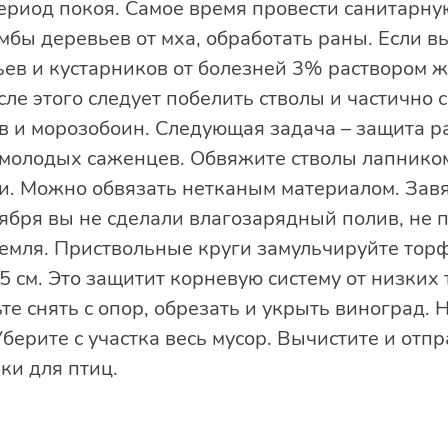
период покоя. Самое время провести санитарну
мбы деревьев от мха, обработать раны. Если вы
ьев и кустарников от болезней 3% раствором 
осле этого следует побелить стволы и частично
в и морозобоин. Следующая задача – защита р
 молодых саженцев. Обвяжите стволы лапником
и. Можно обвязать нетканым материалом. Зав
тября вы не сделали влагозарядный полив, не п
земля. Приствольные круги замульчируйте тор
5 см. Это защитит корневую систему от низких
ьте снять с опор, обрезать и укрыть виноград
берите с участка весь мусор. Вычистите и отп
ки для птиц.