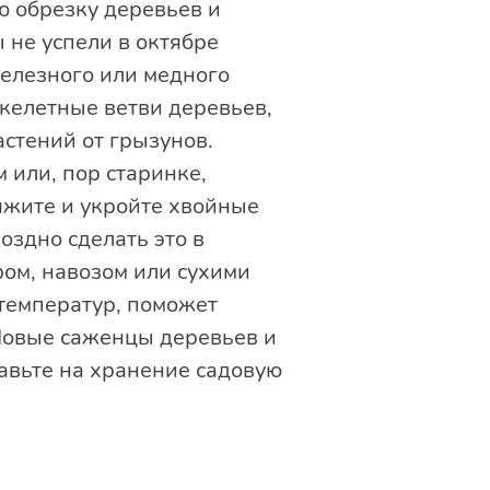
ю обрезку деревьев и
 не успели в октябре
железного или медного
 скелетные ветви деревьев,
астений от грызунов.
 или, пор старинке,
яжите и укройте хвойные
оздно сделать это в
фом, навозом или сухими
 температур, поможет
. Новые саженцы деревьев и
равьте на хранение садовую