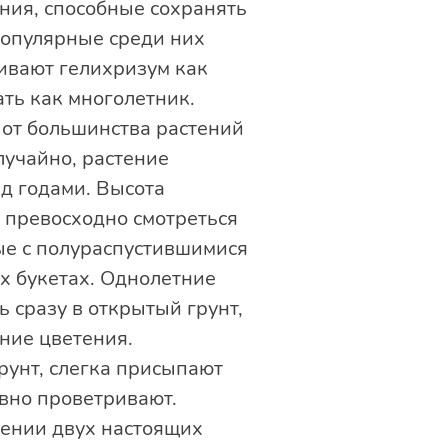
ения, способные сохранять
 популярные среди них
щивают гелихризум как
ть как многолетник.
 от большинства растений
лучайно, растение
д годами. Высота
т превосходно смотреться
ые с полураспустившимися
их букетах. Однолетние
 сразу в открытый грунт,
ние цветения.
рунт, слегка присыпают
вно проветривают.
лении двух настоящих