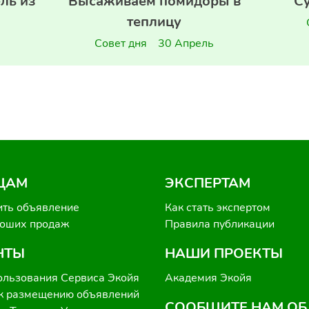
ль из
Высаживаем помидоры в
Су
теплицу
Совет дня
30 Апрель
ЦАМ
ЭКСПЕРТАМ
ить объявление
Как стать экспертом
роших продаж
Правила публикации
НТЫ
НАШИ ПРОЕКТЫ
ользования Сервиса Экойя
Академия Экойя
к размещению объявлений
СООБЩИТЕ НАМ ОБ