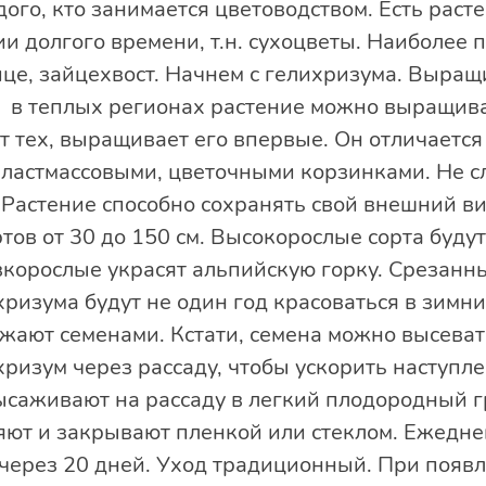
го, кто занимается цветоводством. Есть раст
и долгого времени, т.н. сухоцветы. Наиболее
ице, зайцехвост. Начнем с гелихризума. Выра
я в теплых регионах растение можно выращива
т тех, выращивает его впервые. Он отличается
пластмассовыми, цветочными корзинками. Не с
Растение способно сохранять свой внешний ви
ов от 30 до 150 см. Высокорослые сорта буду
изкорослые украсят альпийскую горку. Срезанн
ризума будут не один год красоваться в зимн
ают семенами. Кстати, семена можно высевать
ризум через рассаду, чтобы ускорить наступле
саживают на рассаду в легкий плодородный г
яют и закрывают пленкой или стеклом. Ежедне
через 20 дней. Уход традиционный. При появ