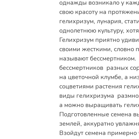
однажды возникало у каждо
свою красоту на протяжени
гелихризум, лунария, стат
однолетнюю культуру, хот
Гелихризум приятно удиви
своими жесткими, словно 
называют бессмертником. 
бессмертников разных сорт
на цветочной клумбе, а н
соцветиями растения гелих
виды гелихризума размнож
а можно выращивать гелих
Подготовленные семена вы
землей, аккуратно увлажн
Взойдут семена примерно 