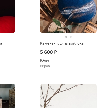
ка
Камень-пуф из войлока
5 600 ₽
Юлия
Киров