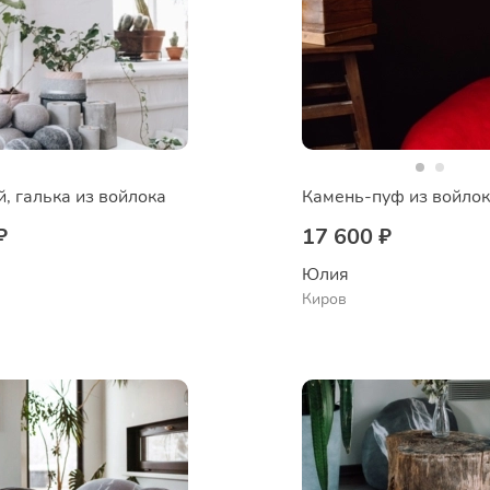
й, галька из войлока
Камень-пуф из войло
₽
17 600 ₽
Юлия
Киров