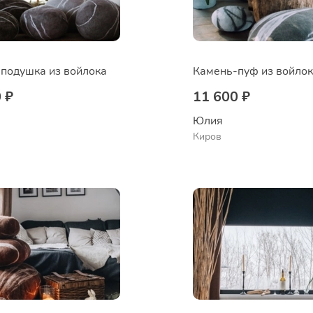
подушка из войлока
Камень-пуф из войло
 ₽
11 600 ₽
Юлия
Киров