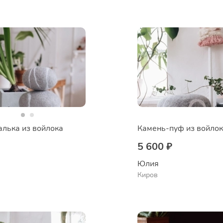
алька из войлока
Камень-пуф из войло
5 600 ₽
Юлия
Киров