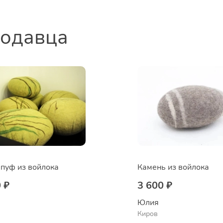
родавца
пуф из войлока
Камень из войлока
 ₽
3 600 ₽
Юлия
Киров