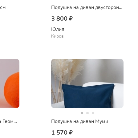
 см
Подушка на диван двусторонняя Крем-брюле
3 800 ₽
Юлия
Киров
Светильник из войлока Геометрия
Подушка на диван Муми
1 570 ₽