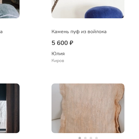
ка
Камень пуф из войлока
5 600 ₽
Юлия
Киров