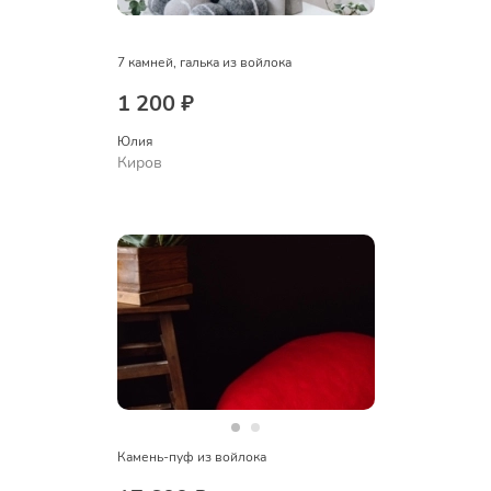
7 камней, галька из войлока
1 200 ₽
Юлия
Киров
Камень-пуф из войлока