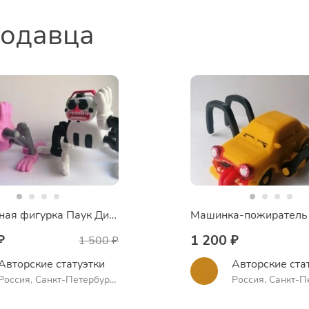
родавца
Подвижная фигурка Паук Диджей аниматроник FNAF 9
Машинка-пожиратель
₽
1 200 ₽
1 500 ₽
Авторские статуэтки
Авторские ста
Россия, Санкт-Петербург,
Россия, Санкт-П
проспект Науки
проспект Науки