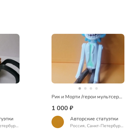
Рик и Морти /герои мультсериала
1 000 ₽
туэтки
Авторские статуэтки
етербург,
Россия, Санкт-Петербург,
проспект Науки