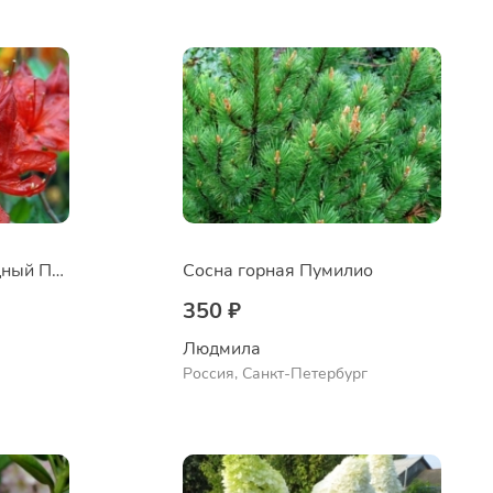
Рододендрон листопадный Паркфойер
Сосна горная Пумилио
350 ₽
Людмила
Россия, Санкт-Петербург