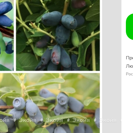
Пр
Лю
Рос