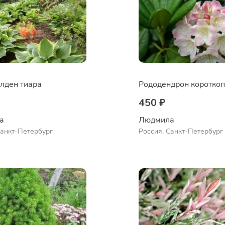
олден тиара
Рододендрон коротко
450 ₽
а
Людмила
Санкт-Петербург
Россия, Санкт-Петербург