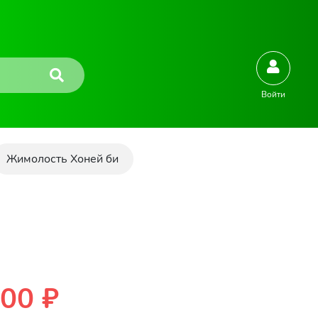
Войти
Жимолость Хоней би
00 ₽