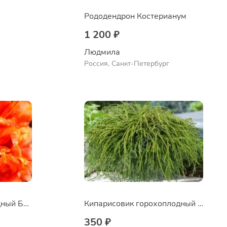
Рододендрон Костерианум
1 200 ₽
Людмила
Россия, Санкт-Петербург
Рододендрон листопадный Баккара
Кипарисовик горохоплодный Filifera Nana
350 ₽