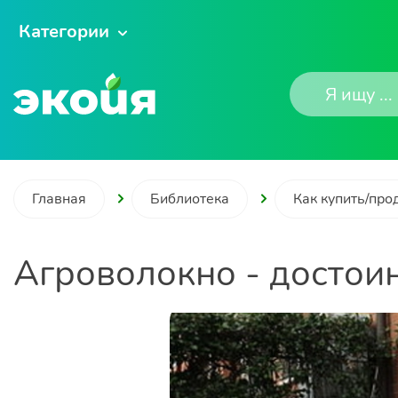
Категории
Главная
Библиотека
Как купить/про
Агроволокно - достоин