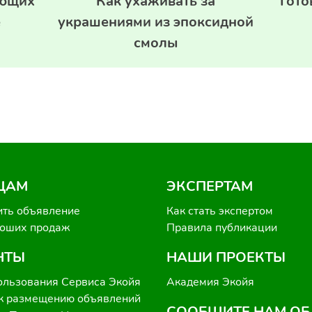
ающих
Как ухаживать за
Гото
е
украшениями из эпоксидной
смолы
ЦАМ
ЭКСПЕРТАМ
ить объявление
Как стать экспертом
роших продаж
Правила публикации
НТЫ
НАШИ ПРОЕКТЫ
ользования Сервиса Экойя
Академия Экойя
к размещению объявлений
СООБЩИТЕ НАМ ОБ