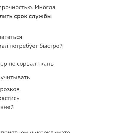
прочностью. Иногда
лить срок службы
лагаться
иал потребует быстрой
ер не сорвал ткань
 учитывать
орозков
растись
ивней
гоприятном микроклимате