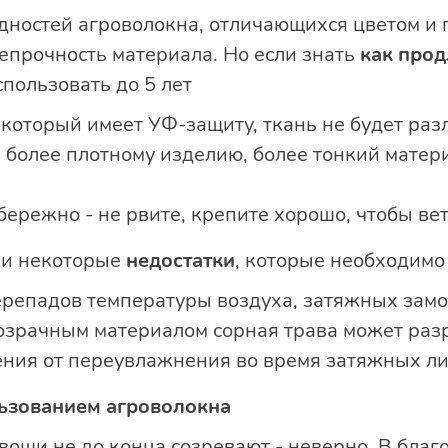
дностей агроволокна, отличающихся цветом и 
епрочность материала. Но если знать
как прод
пользовать до 5 лет
который имеет УФ-защиту, ткань не будет раз
 более плотному изделию, более тонкий матер
ережно - не рвите, крепите хорошо, чтобы вет
 и некоторые
недостатки
, которые необходимо
перепадов температуры воздуха, затяжных зам
розрачным материалом сорная трава может раз
ения от переувлажнения во время затяжных л
ьзованием агроволокна
овощи не до конца созревают - неверно. В бла