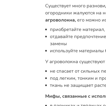
Существует много разнови
огородники жалуются на н
агроволокна,
его можно ис
приобретайте материал, 
отдавайте предпочтение
замены
используйте материалы б
У агроволокна существуют
не спасает от сильных 
под легким, тонким и п
ткань не защищает раст
Мифы, связанные с испол
в парниках и теплицах 