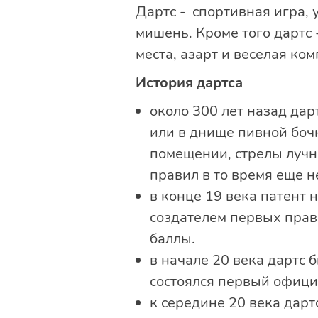
Дартс - спортивная игра, 
мишень. Кроме того дартс 
места, азарт и веселая ко
История дартса
около 300 лет назад дар
или в днище пивной бочк
помещении, стрелы лучн
правил в то время еще 
в конце 19 века патент 
создателем первых прав
баллы.
в начале 20 века дартс 
состоялся первый офици
к середине 20 века дарт