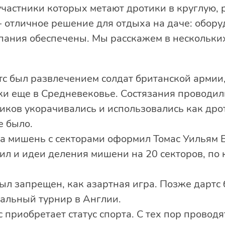
участники которых метают дротики в круглую, 
- отличное решение для отдыха на даче: обор
мпания обеспечены. Мы расскажем в нескольких
тс был развлечением солдат британской армии
и еще в Средневековье. Состязания проводили 
иков укорачивались и использовались как др
не было.
на мишень с секторами оформил Томас Уильям Б
ил и идеи деления мишени на 20 секторов, по
был запрещен, как азартная игра. Позже дартс 
альный турнир в Англии.
с приобретает статус спорта. С тех пор провод