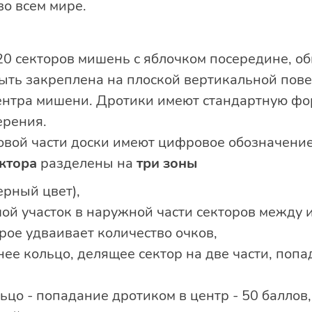
во всем мире.
20 секторов мишень с яблочком посередине, о
ыть закреплена на плоской вертикальной пов
центра мишени. Дротики имеют стандартную фор
перения.
овой части доски имеют цифровое обозначение.
ктора
разделены на
три зоны
ерный цвет),
шой участок в наружной части секторов между
рое удваивает количество очков,
нее кольцо, делящее сектор на две части, попа
льцо - попадание дротиком в центр - 50 баллов