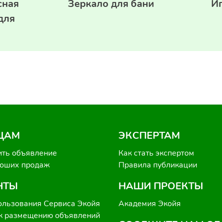
сная
Зеркало для бани
И
для
ЦАМ
ЭКСПЕРТАМ
ить объявление
Как стать экспертом
роших продаж
Правила публикации
НТЫ
НАШИ ПРОЕКТЫ
ользования Сервиса Экойя
Академия Экойя
к размещению объявлений