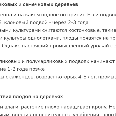
чковых и семечковых деревьев
енца и на каком подвое он привит. Если подво
8, клоновый подвой - через 2-3 года
ми культурами считаются косточковые, такие 
и культуры однолетками, плоды появятся на тр
й. Однако настоящий промышленный урожай с э
ликовых и полукарликовых подвоях начинают п
на 1-2 года позже
ы с саженцев, возраст которых 4-5 лет, промы
твия плодов на деревьях
 и влаги: растение плохо наращивает крону. Н
мым, внести дополнительные удобрения - фос