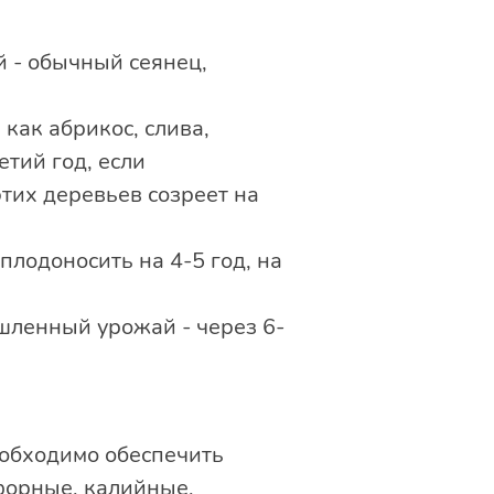
й - обычный сеянец,
как абрикос, слива,
етий год, если
тих деревьев созреет на
лодоносить на 4-5 год, на
шленный урожай - через 6-
еобходимо обеспечить
форные, калийные,