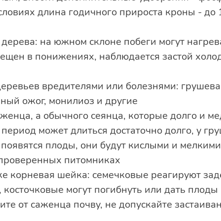
ловиях длина годичного прироста кроны - до 1
дерева: на южном склоне побеги могут нагрева
мещен в понижениях, наблюдается застой холод
еревьев вредителями или болезнями: грушевая
ный ожог, монилиоз и другие
женца, а обычного сеянца, которые долго и ме
ериод может длиться достаточно долго, у груш
 появятся плоды, они будут кислыми и мелким
 проверенных питомниках
ке корневая шейка: семечковые реагируют зад
 косточковые могут погибнуть или дать плоды 
ите от саженца почву, не допускайте застаиван