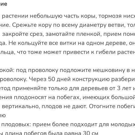
ние
 растении небольшую часть коры, тормозя нис
ие. Срежьте кору по всему диаметру ветви, тол
 закройте срез, замотайте пленкой, прием пом
а. Не кольцуйте все витки на одном дереве, о
ьца, что тоже может привести к гибели расте
окой: под проволоку подложите мешковину в н
проволоку. Через 50 дней конструкцию разбери
етод применяйте только для деревьев от 3 лет 
тения плодоносят на побегах, имеющих большой
е вертикально, плодов не дают. Отогните побе
ию
плодовых: прием более подходит для молодых
ы длина побегов была равна 30 см