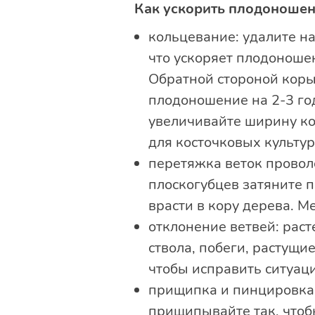
Как ускорить плодоноше
кольцевание: удалите на
что ускоряет плодоношен
Обратной стороной коры
плодоношение на 2-3 год
увеличивайте ширину кол
для косточковых культур
перетяжка веток провол
плоскогубцев затяните 
врасти в кору дерева. М
отклонение ветвей: рас
ствола, побеги, растущи
чтобы исправить ситуац
прищипка и пинцировка 
прищипывайте так, чтоб