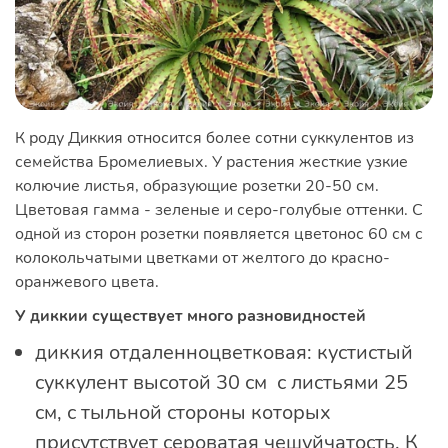
К роду Диккия относится более сотни суккулентов из
семейства Бромелиевых. У растения жесткие узкие
колючие листья, образующие розетки 20-50 см.
Цветовая гамма - зеленые и серо-голубые оттенки. С
одной из сторон розетки появляется цветонос 60 см с
колокольчатыми цветками от желтого до красно-
оранжевого цвета.
У диккии существует много разновидностей
диккия отдаленноцветковая: кустистый
суккулент высотой 30 см с листьями 25
см, с тыльной стороны которых
присутствует сероватая чешуйчатость. К