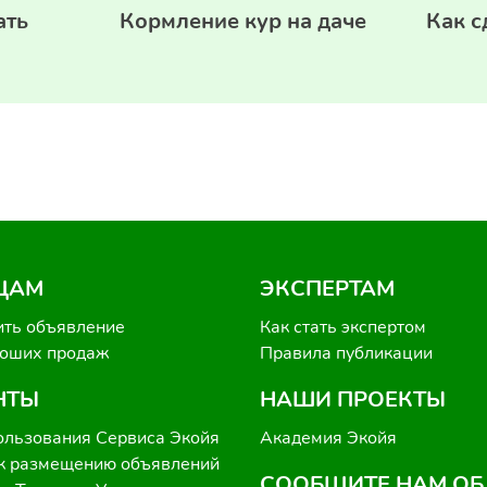
ать
Кормление кур на даче
Как с
ЦАМ
ЭКСПЕРТАМ
ить объявление
Как стать экспертом
роших продаж
Правила публикации
НТЫ
НАШИ ПРОЕКТЫ
ользования Сервиса Экойя
Академия Экойя
к размещению объявлений
СООБЩИТЕ НАМ ОБ