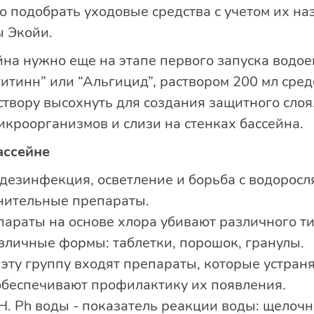
о подобрать уходовые средства с учетом их на
ы Экойи.
йна нужно еще на этапе первого запуска водое
итинн” или “Альгицид”, раствором 200 мл средс
твору высохнуть для создания защитного слоя
кроорганизмов и слизи на стенках бассейна.
ассейне
дезинфекция, осветление и борьба с водоросл
нительные препараты.
араты на основе хлора убивают различного ти
зличные формы: таблетки, порошок, гранулы.
 эту группу входят препараты, которые устра
 обеспечивают профилактику их появления.
H. Ph воды - показатель реакции воды: щелочн