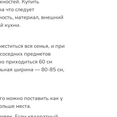
хностей. Купить
на что следует
ность, материал, внешний
й кухни.
еститься вся семья, и при
о соседних предметов
но приходиться 60 см
льная ширина — 80-85 см,
го можно поставить как у
ольше места.
ловек. Если квадратный