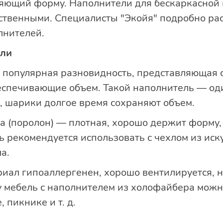
яющий форму. Наполнители для бескаркасной 
сственными. Специалисты "Экойя" подробно рас
лнителей.
ели
 популярная разновидность, представляющая 
беспечивающие объем. Такой наполнитель — од
, шарики долгое время сохраняют объем.
а (поролон) — плотная, хорошо держит форму, 
ь рекомендуется использовать с чехлом из ис
а.
риал гипоаллергенен, хорошо вентилируется, н
у мебель с наполнителем из холофайбера можн
 пикнике и т. д.