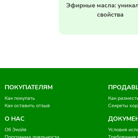
Эфирные масла: уника
свойства
ПОКУПАТЕЛЯМ
ПРОДАВ
Как покупать
Как размест
Как оставить отзыв
Секреты хо
О НАС
ДОКУМЕ
Об Экойя
Условия исп
Программа лояльности
Требования 