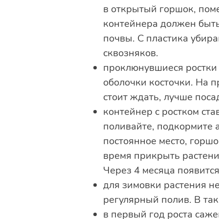
в открытый горшок, поме
контейнера должен быть
почвы. С пластика убир
сквозняков.
проклюнувшиеся ростки н
оболочки косточки. На п
стоит ждать, лучше поса
контейнер с ростком ста
поливайте, подкормите 
постоянное место, горш
время прикрыть растени
Через 4 месяца появитс
для зимовки растения не
регулярный полив. В та
в первый год роста саже