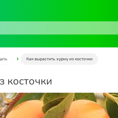
дать
Как вырастить хурму из косточки
з косточки