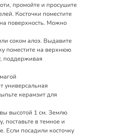
коти, промойте и просушите
елей. Косточки поместите
 на поверхность. Можно
или соком алоэ. Выдавите
тку поместите на верхнюю
у, поддерживая
умагой
ет универсальная
сыпьте керамзит для
чвы высотой 1 см. Землю
, поставьте в темное и
е. Если посадили косточку