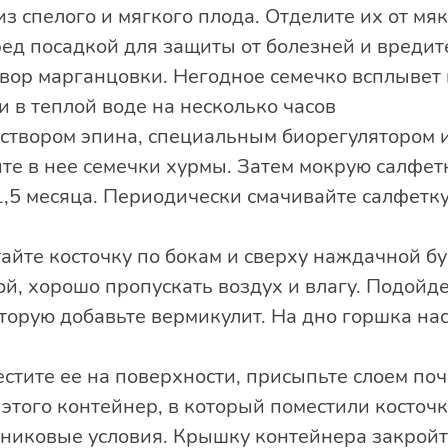
из спелого и мягкого плода. Отделите их от мя
ед посадкой для защиты от болезней и вредит
твор марганцовки. Негодное семечко всплывет
и в теплой воде на несколько часов
аствором эпина, специальным биорегулятором 
ите в нее семечки хурмы. Затем мокрую салфе
1,5 месяца. Периодически смачивайте салфетк
айте косточку по бокам и сверху наждачной б
й, хорошо пропускать воздух и влагу. Подойд
торую добавьте вермикулит. На дно горшка на
естите ее на поверхности, присыпьте слоем по
 этого контейнер, в который поместили косточку
рниковые условия. Крышку контейнера закройт