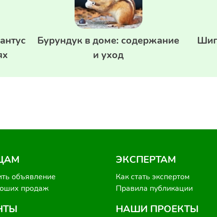
антус
Бурундук в доме: содержание
Шип
ях
и уход
ЦАМ
ЭКСПЕРТАМ
ить объявление
Как стать экспертом
роших продаж
Правила публикации
НТЫ
НАШИ ПРОЕКТЫ