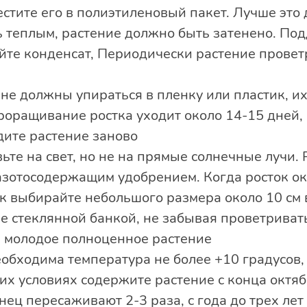
стите его в полиэтиленовый пакет. Лучше это 
 теплым, растение должно быть затенено. По
айте конденсат, Периодически растение провет
е должны упираться в пленку или пластик, их
роращивание ростка уходит около 14-15 дней, 
дите растение заново
вьте на свет, но не на прямые солнечные лучи.
азотосодержащим удобрением. Когда росток ок
ок выбирайте небольшого размера около 10 см 
е стеклянной банкой, не забывая проветривать
я молодое полноценное растение
обходима температура не более +10 градусов,
ких условиях содержите растение с конца октя
нец пересаживают 2-3 раза, с года до трех лет