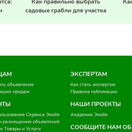
тса:
Как правильно выбрать
Ка
и
садовые грабли для участка
ЦАМ
ЭКСПЕРТАМ
ить объявление
Как стать экспертом
роших продаж
Правила публикации
НТЫ
НАШИ ПРОЕКТЫ
ользования Сервиса Экойя
Академия Экойя
к размещению объявлений
СООБЩИТЕ НАМ ОБ
 Товары и Услуги