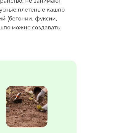
ранство, не занимают
русные плетеные кашпо
й (бегонии, фуксии,
ашпо можно создавать