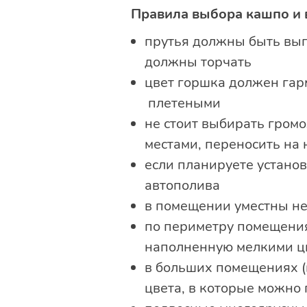
Правила выбора кашпо и в
прутья должны быть вып
должны торчать
цвет горшка должен гар
плетеными
не стоит выбирать гром
местами, переносить на 
если планируете устано
автополива
в помещении уместны не
по периметру помещения
наполненную мелкими ц
в больших помещениях (
цвета, в которые можно 