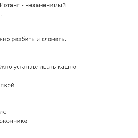
 Ротанг - незаменимый
.
но разбить и сломать.
и
ожно устанавливать кашпо
пкой.
ие
доконнике