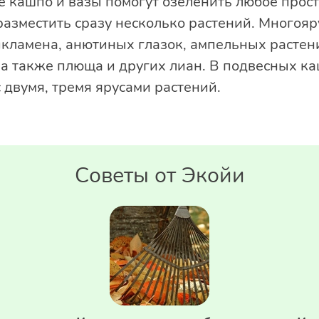
 кашпо и вазы помогут озеленить любое прост
 разместить сразу несколько растений. Многоя
икламена, анютиных глазок, ампельных растени
 а также плюща и других лиан. В подвесных к
двумя, тремя ярусами растений.
Советы от Экойи