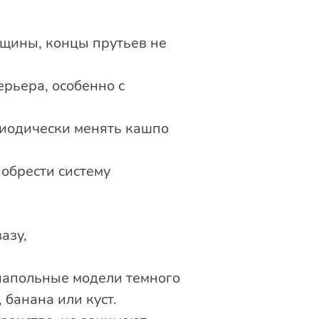
лщины, концы прутьев не
рьера, особенно с
риодически менять кашпо
обрести систему
азу,
напольные модели темного
 банана или куст.