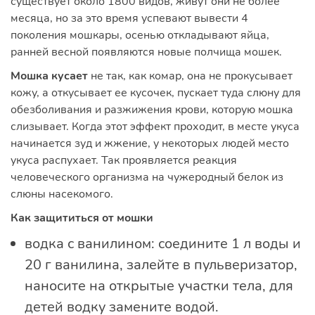
существует около 1800 видов, живут они не более
месяца, но за это время успевают вывести 4
поколения мошкары, осенью откладывают яйца,
ранней весной появляются новые полчища мошек.
Мошка кусает
не так, как комар, она не прокусывает
кожу, а откусывает ее кусочек, пускает туда слюну для
обезболивания и разжижения крови, которую мошка
слизывает. Когда этот эффект проходит, в месте укуса
начинается зуд и жжение, у некоторых людей место
укуса распухает. Так проявляется реакция
человеческого организма на чужеродный белок из
слюны насекомого.
Как защититься от мошки
водка с ванилином: соедините 1 л воды и
20 г ванилина, залейте в пульверизатор,
наносите на открытые участки тела, для
детей водку замените водой.