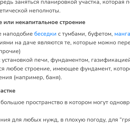
редь заняться планировкой участка, которая 
тетической неполноты.
е или некапитальное строение
е наподобие
беседки
с тумбами, буфетом,
манг
ями на даче являются те, которые можно пер
 прочие)
с установкой печи, фундаментом, газификацие
ся любое строение, имеющее фундамент, кото
ния (например, баня).
астке
 большое пространство в котором могут однов
ия для любых нужд, в плохую погоду, для “гр