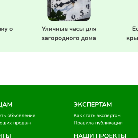
ку о
Уличные часы для
Е
загородного дома
кры
ЦАМ
ЭКСПЕРТАМ
ить объявление
Как стать экспертом
роших продаж
Правила публикации
НТЫ
НАШИ ПРОЕКТЫ