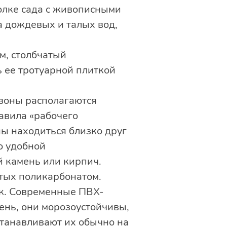
олке сада с живописными
а дождевых и талых вод,
м, столбчатый
 ее тротуарной плиткой
 зоны располагаются
авила «рабочего
ны находиться близко друг
о удобной
й камень или кирпич.
тых поликарбонатом.
ик. Современные ПВХ-
ень, они морозоустойчивы,
станавливают их обычно на