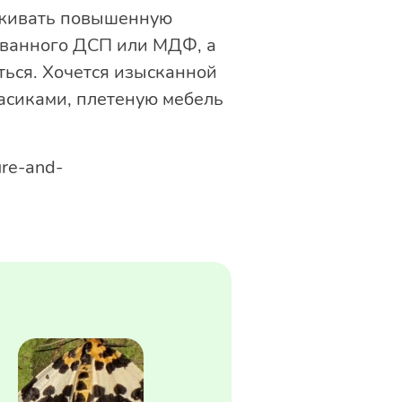
рживать повышенную
ованного ДСП или МДФ, а
ться. Хочется изысканной
асиками, плетеную мебель
ure-and-