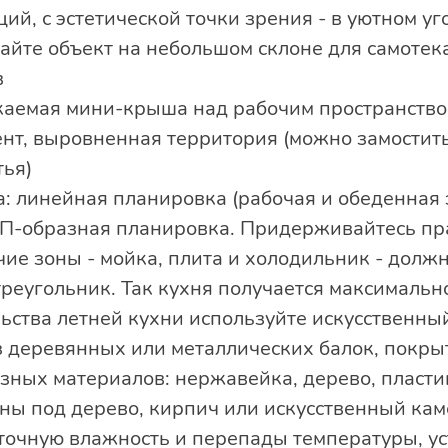
й, с эстетической точки зрения - в уютном уг
айте объект на небольшом склоне для самотек
в
аемая мини-крыша над рабочим пространство
т, выровненная территория (можно замостить
тья)
а: линейная планировка (рабочая и обеденная
), П-образная планировка. Придерживайтесь пр
чие зоны - мойка, плита и холодильник - долж
 треугольник. Так кухня получается максимальн
ьства летней кухни используйте искусственны
 деревянных или металлических балок, покры
азных материалов: нержавейка, дерево, пласт
аны под дерево, кирпич или искусственный кам
точную влажность и перепады температуры, у