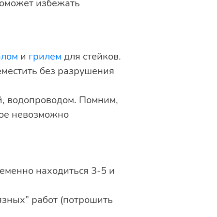
поможет избежать
алом
и
грилем
для стейков.
еместить без разрушения
й, водопроводом. Помним,
рое невозможно
ременно находиться 3-5 и
язных” работ (потрошить