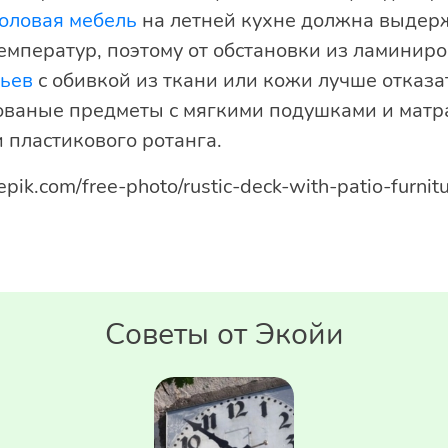
оловая мебель
на летней кухне должна выде
емператур, поэтому от обстановки из ламинир
льев
с обивкой из ткани или кожи лучше отказа
кованые предметы с мягкими подушками и матр
 пластикового ротанга.
epik.com/free-photo/rustic-deck-with-patio-furnit
Советы от Экойи