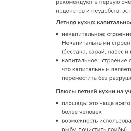
рекомендуют в первую оче
недочетов и неудобств, эс
Летняя кухня: капитально
некапитальное: строени
Некапитальными строени
(беседка, сарай, навес и
капитальное: строение 
что капитальным являет
переместить без разруше
Плюсы летней кухни на уч
площадь: это чаще всего
более человек
возможность использован
рыбу, почистить грибы)