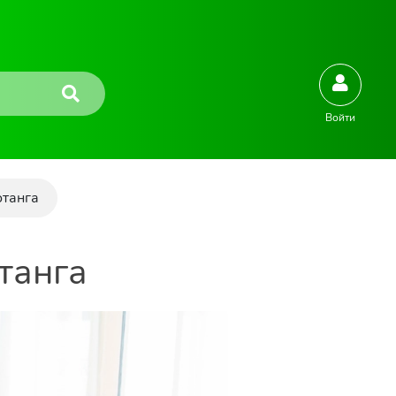
Войти
отанга
танга