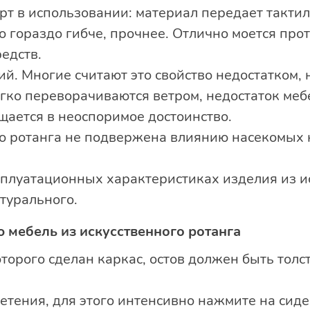
рт в использовании: материал передает тактил
о гораздо гибче, прочнее. Отлично моется про
едств.
й. Многие считают это свойство недостатком, н
гко переворачиваются ветром, недостаток меб
щается в неоспоримое достоинство.
го ротанга не подвержена влиянию насекомы
сплуатационных характеристиках изделия из и
атурального.
 мебель из искусственного ротанга
оторого сделан каркас, остов должен быть тол
етения, для этого интенсивно нажмите на сиде