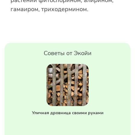
растений фитоспорином, алирином,
гамаиром, триходермином.
Советы от Экойи
Уличная дровница своими руками