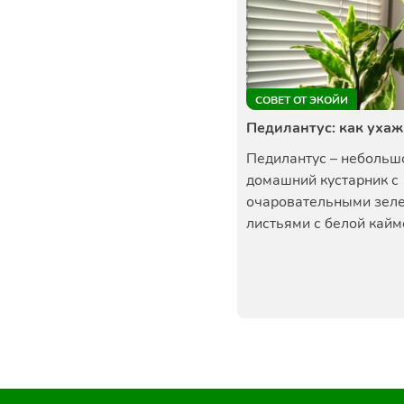
СОВЕТ ОТ ЭКОЙИ
Педилантус: как уха
Педилантус – небольш
домашний кустарник с
очаровательными зел
листьями с белой каймо