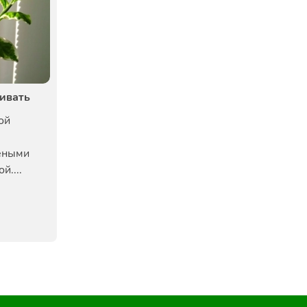
живать
ой
еными
й....