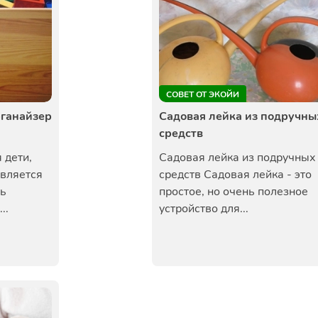
СОВЕТ ОТ ЭКОЙИ
рганайзер
Садовая лейка из подручны
средств
 дети,
Садовая лейка из подручных
является
средств Садовая лейка - это
ть
простое, но очень полезное
..
устройство для...