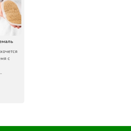
темаль
 хочется
емя с
.