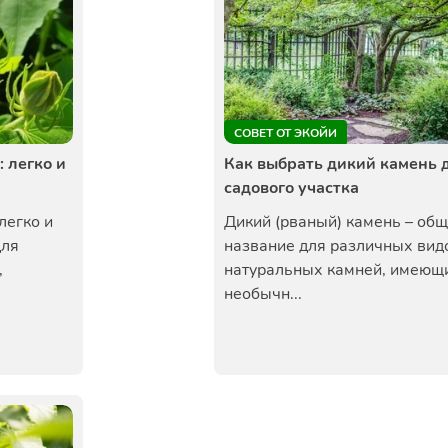
СОВЕТ ОТ ЭКОЙИ
 легко и
Как выбрать дикий камень 
садового участка
легко и
Дикий (рваный) камень – об
для
название для различных вид
,
натуральных камней, имеющ
необычн...