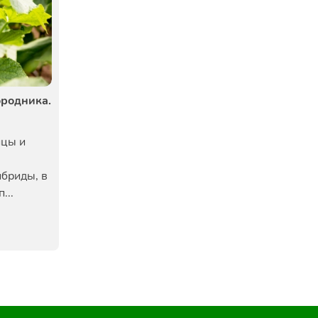
ородника.
ицы и
ибриды, в
...