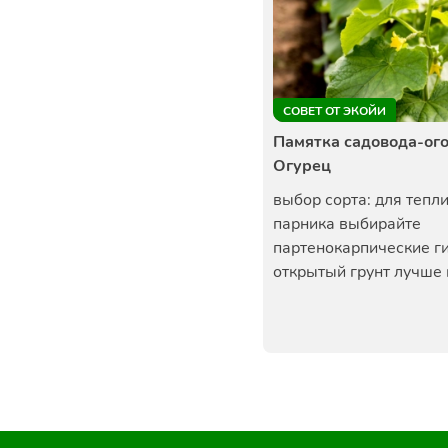
СОВЕТ ОТ ЭКОЙИ
Памятка садовода-ог
Огурец
выбор сорта: для тепл
парника выбирайте
партенокарпические г
открытый грунт лучше п