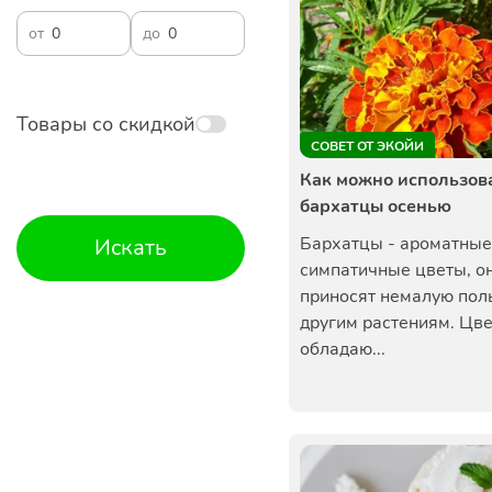
от
до
Товары со скидкой
СОВЕТ ОТ ЭКОЙИ
Как можно использов
бархатцы осенью
Бархатцы - ароматные
Искать
симпатичные цветы, о
приносят немалую пол
другим растениям. Цве
обладаю...