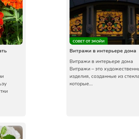
СОВЕТ ОТ ЭКОЙИ
ать
Витражи в интерьере дома
Витражи в интерьере дома
Витражи – это художественн
ни
изделия, созданные из стекла
ьзу
которые...
тки