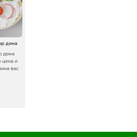
ыр дома
р дома
 цена и
зина вас