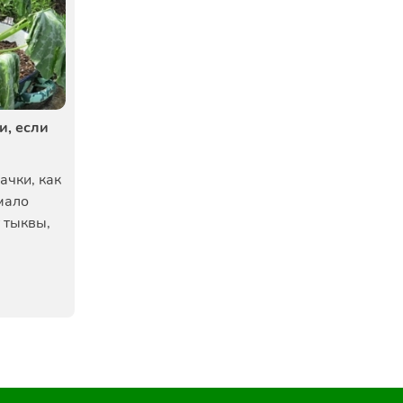
и, если
а
ачки, как
мало
т тыквы,