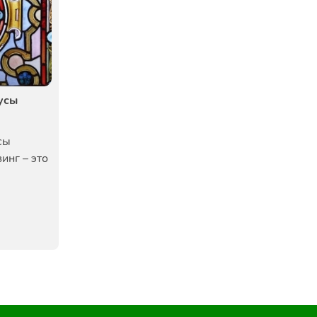
усы
сы
инг – это