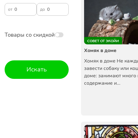
от
до
Товары со скидкой
СОВЕТ ОТ ЭКОЙИ
Хомяк в доме
Хомяк в доме Не кажд
завести собаку или ко
Искать
доме: занимают много 
содержание и...