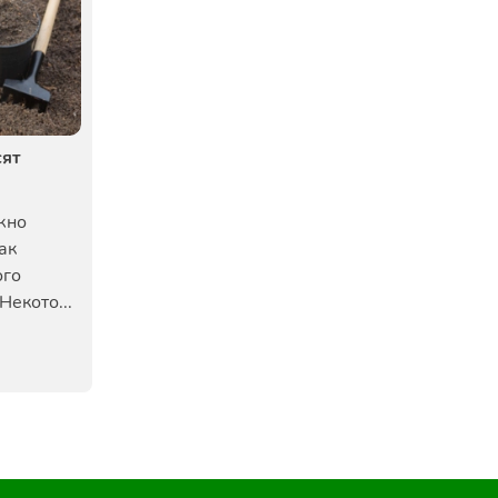
сят
жно
ак
ого
Некото...