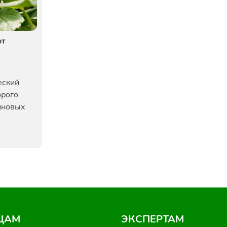
от
еский
орого
иновых
ЦАМ
ЭКСПЕРТАМ